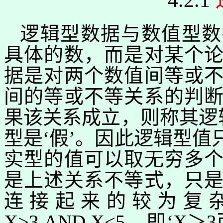
4.2.1
逻辑型数据与数值型数
具体的数，而是对某个
据是对两个数值间等或
间的等或不等关系的判
果
该关系
成立，则称其逻
型是‘假’。因此
逻辑型值
实型的值可以
取无穷多
是上述关系不等式，只
连接起来的较为复
X>3.AND.X<5
，即‘
X
＞
3