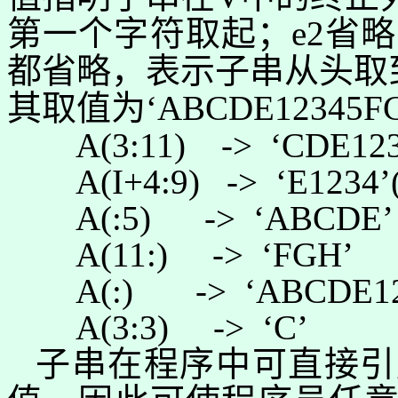
第一个
字符取起
；
e2
省略
都省略，表示
子串从头
取
其取值为‘
ABCDE12345F
A(3:11)
->
‘
CDE12
A(I+4:9)
->
‘
E1234
’
A(:5)
->
‘
ABCDE
’
A(11:)
->
‘
FGH
’
A(:)
->
‘
ABCDE1
A(3:3)
->
‘
C
’
子串在程序中可直接引