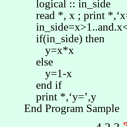
logical :
:
in_side
read *, x ; print *,
‘
x
in_side
=x>1
..and.x
if(
in_side
) then
y=x*x
else
y=1-x
end
if
print *,
‘
y=
’
,y
End Program Sample