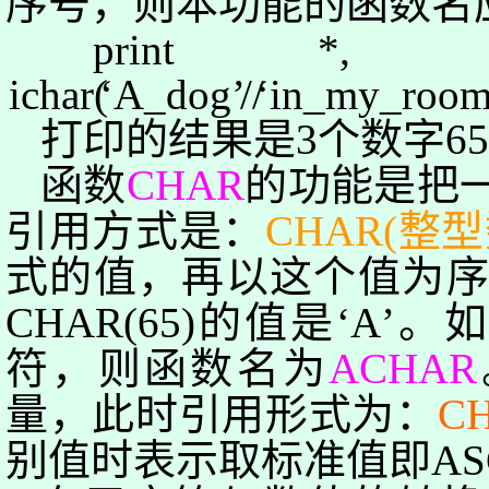
序号，
则本功能
的
函数名
print *
ichar
(
‘
A_dog
’
/
/
‘
in_my_roo
打印的结果是
3
个数字
6
函数
CHAR
的功能是把
引用方式是：
CHAR(
整型
式的值，再以这个值为
CHAR(65)
的值是‘
A
’。
符，则函数名为
ACHAR
量，此时引用形式为：
C
别值时表示
取标准值即
AS