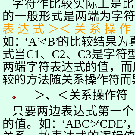
字符作比较实际上是比
的一般形式是两端为字
表达式＞＜关系操作
如
：
‘
A
’
<
‘
B
’
的比较结果为
式当
C1
、
C2
、
C3
是字符
两端字符表达式的值，而
较的方法
随关系
操作符而
＞、＜关系操作符
只要两边表达式第一个
的值。如
：
‘
ABC
’
>
‘
CDE
’