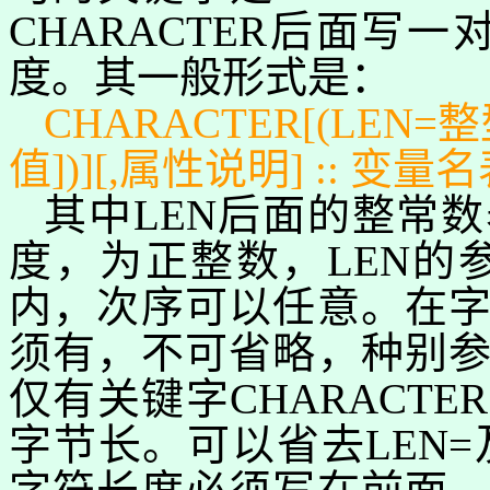
CHARACTER
后面写一
度。其一般形式是：
CHARACTER[(LEN=
整
值
])][,
属性说明
] ::
变量名
其中
LEN
后面的整常数
度，为正整数，
LEN
的
内，次序可以任意。在
须有，不可省略，种别
仅有关键字
CHARACTER
字节长。可以省去
LEN=