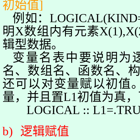
初始值
]
例如：
LOGICAL(KIND=2
明
X
数组内有元素
X(1),X(
辑型数据。
变量名表中要说明为
名、数组名、函数名、
还可以对变量赋以初值
量，并且置
L1
初值为真，
LOGICAL :
: L1=.TRU
b)
逻辑赋值