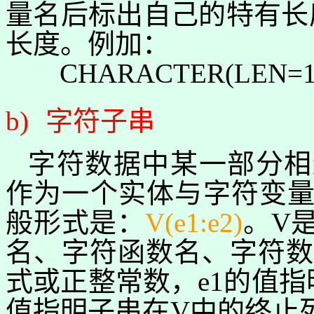
量名后标出自己的特有长
长度。
例加
：
CHARACTER(
LEN=12
b)
字符子串
字符数据中某一部分相
作为一个实体与字符变
般形式是：
V(e1:e2)
。
V
名、字符函数名、字符数
式
或正整常数
，
e1
的值指
值指明子串在
V
中的
终止