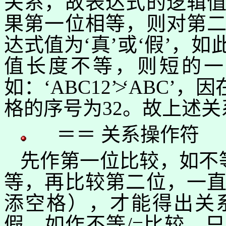
关系，故表达式的逻辑
果第一位相等，则对第
达式值为‘真’或‘假’，
值长度不等，则短的
如：
‘
ABC12
’
>
‘
ABC
’
，因
格的序号为
32
。故上述关
＝＝ 关系操作符
先作第一位比较，如不
等，再比较第二位，一
添空格），才能得出关
假。
如作不等
/=
比较，只