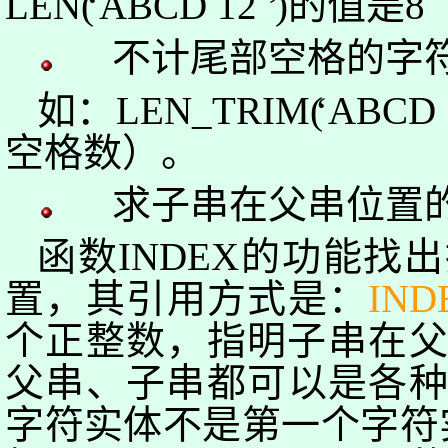
LEN
(
‘
ABCD 12
’
)
的值是
8
不计尾部空格的字
如：
LEN_TRIM
(
‘
ABCD
空格数）。
求子
串在父串位置
函数
INDEX
的功能找出
置，其引用方式是：
IND
个正整数，指明子串在
父串、子串都
可以是各
字符实体不是第一个字符