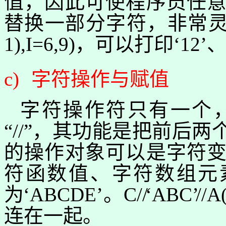
值，因此可使程序员任
替换一部分字符，非常
1),I=6,9)
，可以打印‘
12
’、
c)
字符操作与赋值
字符操作符只有一个
“
//
”，其功能是把前后两
的操作对象可以是字符
符函数值、字符数组元
为
‘
ABCDE
’。
C/
/
‘
ABC
’
//A
连在一起。