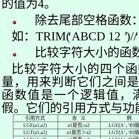
的值为
4
。
除去尾部空格函数
如：
TRIM
(
‘
ABCD 12
’
)/
/
‘
比较字符大小的函
比较字符大小的四个函
量，用来判断它们之间
函数值是一个逻辑值，
假。它们的引用方式与功
引用方式
含
义
例
LGE(a1,a2)
a1
是否≥
a2
LGE
‘
A
’
，
‘
B
)
LGT(a1,a2)
a1
是否＞
a2
LGT
‘
A
’
，
‘
B
)