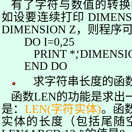
有了字符与数值的转换
如设要连续
打印
DIMENS
DIMENSION Z
，则程序
DO I=0
,25
PRINT *
,
‘
DIMENS
END DO
求字符串长度的函
函数
LEN
的功能是求出
是：
LEN(
字符实体
)
。函
实体的长度（包括尾随