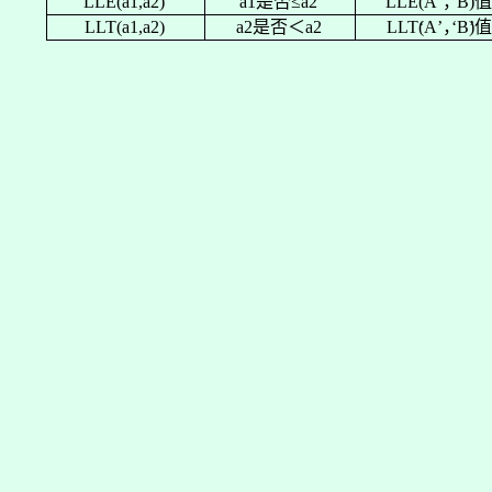
LLE(a1,a2)
a1
是否≤
a2
LLE
‘
A
’
，
‘
B
)
LLT(a1,a2)
a2
是否＜
a2
LLT
‘
A
’
，
‘
B
)
值